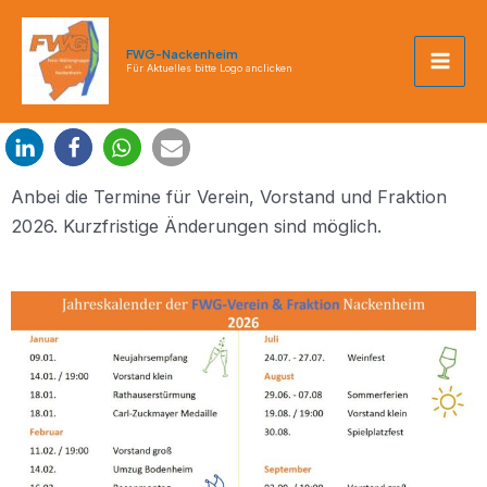
Zum
Mai
Inhalt
FWG-Nackenheim
Men
springen
Für Aktuelles bitte Logo anclicken
Anbei die Termine für Verein, Vorstand und Fraktion
2026. Kurzfristige Änderungen sind möglich.