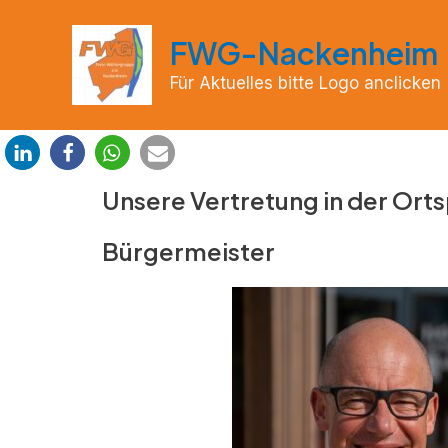
Zum
Inhalt
FWG-Nackenheim
springen
Für Aktuelles bitte Logo anclicken
Unsere Vertretung in der Ortsp
Bürgermeister