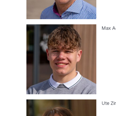
Max A
Ute Z