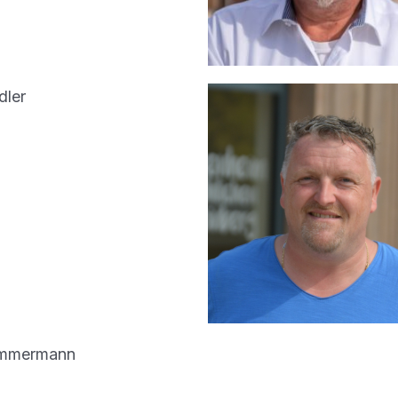
dler
immermann