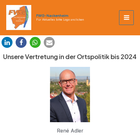
Zum
Mai
Inhalt
FWG-Nackenheim
Men
springen
Für Aktuelles bitte Logo anclicken
Unsere Vertretung in der Ortspolitik bis 2024
René Adler