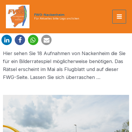
Zum
Mai
Inhalt
FWG-Nackenheim
Men
springen
Für Aktuelles bitte Logo anclicken
Hier sehen Sie 18 Aufnahmen von Nackenheim die Sie
für ein Bilderratespiel möglicherweise benötigen. Das
Rätsel erscheint im Mai als Flugblatt und auf dieser
FWG-Seite. Lassen Sie sich überraschen …