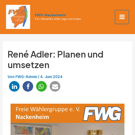
Zum
Post
Mai
Inhalt
navigation
FWG-Nackenheim
Men
springen
Für Aktuelles bitte Logo anclicken
René Adler: Planen und
umsetzen
Von
FWG-Admin
/
4. Juni 2024